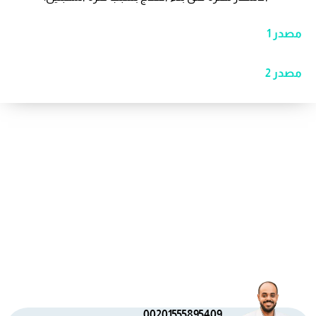
مصدر 1
مصدر 2
00201555895409