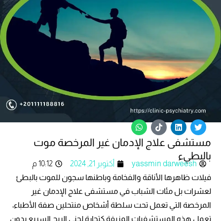
W
T
L
T
h
i
i
w
مستشفى علاج الإدمان غير المرخصة موت
a
k
n
i
t
t
k
t
بالبطيء
s
o
e
t
yassmin darweesh
أكتوبر 21, 2024
10:12 م
a
k
d
e
p
i
r
فيلات ظاهرها الأناقة والفخامة وباطنها سجون للموت بالبطئ
p
n
لعشرات بل مئات الشباب في مستشفى علاج الإدمان غير
المرخصة التي تعمل تحت سلطة أشخاص منتحلين صفة الأطباء،
تعمل هذه المستشفيات المزيفة كتجارة لجني الربح السريع بدون