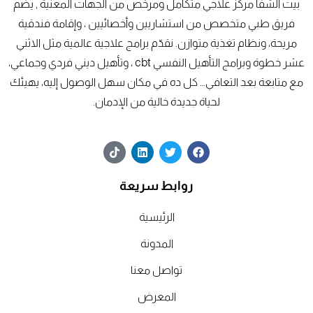
بيت الشفا مركز علاجي متكامل ومرخص من الجهات المعنية , يضم
فريق طبي متخصص من استشاريين وأخصائيين ، وإقامة فندقية
مريحة، ونظام تغذية متوازن. نقدّم برامج علاجية عالمية مثل الاثني
عشر خطوة وبرامج التأهيل النفسي cbt ، وتأهيل ديني فردي وجماعي،
مع متابعة بعد التعافي… كل ده في مكان سهل الوصول إليه، يهيئك
لحياة جديدة خالية من الإدمان.
T
L
T
F
i
i
w
a
k
n
i
c
t
k
t
e
روابط سريعة
o
e
t
b
k
d
e
o
o
r
i
الرئيسية
n
k
المدونة
تواصل معنا
المعرض