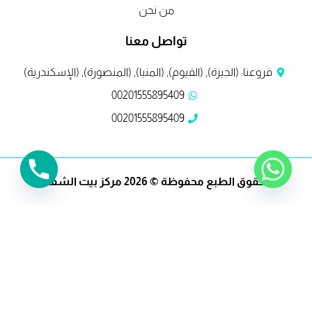
من نحن
تواصل معنا
فروعنا: (الجيزة), (الفيوم), (المنيا), (المنصورة), (الإسكندرية)
00201555895409
00201555895409
حقوق الطبع محفوظة © 2026 مركز بيت الشفا