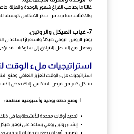
غالبًا ما يصاحب الفراغ شعور بالوحدة والعزلة، خ
والاكتئاب، مما يزيد من خطر الانتكاس كوسيلة ل
7- غياب الهيكل والروتين:
يوفر الروتين اليومي هيكلًا واستقرارًا يساعدان 
ويجعل من السهل الانزلاق إلى سلوكيات قد تؤدي 
استراتيجيات ملء الوقت لت
استراتيجيات ملء الوقت لتعزيز التعافي ومنع الانت
بشكل كبير من فرص الانتكاس. إليك بعض الاسترات
وضع خطة يومية وأسبوعية منظمة:
تحديد أوقات محددة للأنشطةبما في ذلك الع
إنشاء روتين يومي يساعد على توفير هيكل 
تضمين أهداف صغيرة وقابلة للتحقيق يعطي 