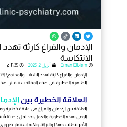
W
T
L
T
h
i
i
w
a
k
n
i
الإدمان والفراغ كارثة تهدد
t
t
k
t
s
o
e
t
a
k
d
e
الانتكاسة
p
i
r
p
n
Eman Elblam
أبريل 2, 2025
11:35 م
الإدمان والفراغ كارثة تهدد الشباب والمجتمع! اكت
الظاهرة الخطيرة. في هذه المقالة سنناقش هذه ال
العلاقة الخطيرة بين
الإدما
العلاقة بين الإدمان والفراغ هي علاقة خطيرة ومدم
الوعي بهذه الخطورة والعمل بجد لملء حياتنا بأن
الأمر يتطلب جهدًا والتزامًا، ولكنه استثمار ضرور