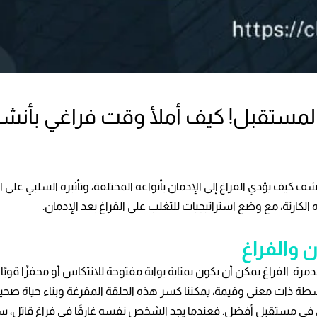
 المستقبل! كيف أملأ وقت فراغي بأنش
شف كيف يؤدي الفراغ إلى الإدمان بأنواعه المختلفة، وتأثيره السلبي على 
كارثة، مع وضع استراتيجيات للتغلب على الفراغ بعد الإدمان.
ن والفراغ
رة. الفراغ يمكن أن يكون بمثابة بوابة مفتوحة للانتكاس أو محفزًا قويً
شطة ذات معنى وقيمة، يمكننا كسر هذه الحلقة المفرغة وبناء حياة صحي
ي في مستقبل أفضل. فعندما يجد الشخص نفسه غارقًا في فراغ قاتل، سواء كا