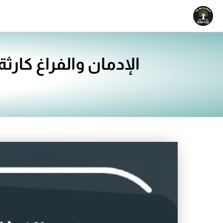
خطي
لى
لمحتوى
الإدمان والفراغ كار