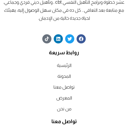
عشر خطوة وبرامج التأهيل النفسي cbt ، وتأهيل ديني فردي وجماعي،
مع متابعة بعد التعافي… كل ده في مكان سهل الوصول إليه، يهيئك
لحياة جديدة خالية من الإدمان.
T
L
T
F
i
i
w
a
k
n
i
c
t
k
t
e
روابط سريعة
o
e
t
b
k
d
e
o
o
r
i
الرئيسية
n
k
المدونة
تواصل معنا
المعرض
من نحن
تواصل معنا