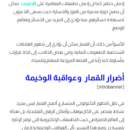
إدمان خطير كما ان إدمان تطبيقات المقامرة على
الإنترنت
يمكن
أن يصبح دورة مدمرة من الفوز والخسارة، حيث يسعى اللاعبون
لاستعادة خسائرهم، مما يؤدي إلى المزيد من الخسائر وتفاقم
الوضع.
الأسوأ من ذلك، أن القمار يمكن أن يؤدي إلى تدهور العلاقات
الشخصية، الصعوبات المالية، وفي بعض الحالات، إلى اتخاذ قرارات
مأساوية كما رأينا في القصة المروعة للمعلم وتلميذه.
أضرار القمار وعواقبة الوخيمة
[introbanner]
في ظل التطور التكنولوجي المتسارع، أصبح القمار ليس مجرد
نشاط يقتصر على الكازينوهات وأماكن الرهان التقليدية، بل تعداه
إلى العالم الافتراضي حيث التطبيقات الإلكترونية التي توفر الإثارة
بلمسة زر، ومع هذا التيسير، تأتي العواقب الوخيمة و إدمان