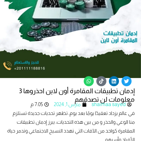
W
T
L
T
h
i
i
w
إدمان تطبيقات المقامرة أون لاين احذروها 3
a
k
n
i
t
t
k
t
معلومات لن تصدقهم
s
o
e
t
shaimaa sayed
مارس 1, 2024
7:05 م
a
k
d
e
p
i
r
في عالم يزداد تعقيدًا يومًا بعد يوم، تظهر تحديات جديدة تستلزم
p
n
منا الوعي والحذر و من بين هذه التحديات، يبرز إدمان تطبيقات
المقامرة كواحد من الآفات التي تهدد النسيج الاجتماعي وتدمر حياة
الأفراد وأسرهم.