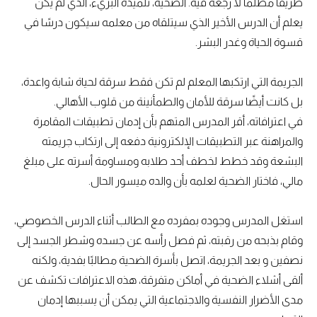
طريقًا مظلمًا لا رجعة فيه. الضحية، تلميذه البريء، الذي لم يكن
يعلم أن الدرس الأخير الذي سيتلقاه من معلمه سيكون درسًا في
قسوة الحياة وغدر البشر.
الجريمة التي ارتكبها المعلم لم تكن فقط سرقة لحياة شابة واعدة،
بل كانت أيضًا سرقة للأمان والطمأنينة من قلوب الأهالي.
في اعترافاته، أقر المدرس المتهم بأن إدمان تطبيقات المقامرة
والمراهنة عبر التطبيقات الإلكترونية دفعه إلى ارتكاب جريمته
البشعة وقد خطط لخطف أحد طلابه ومساومة أسرته على مبلغ
مالي، فاختار الضحية لعلمه بأن والده ميسور الحال.
استغل المدرس وجوده بمفرده مع الطالب أثناء الدرس الخصوصي،
وقام بذبحه من رقبته، ثم فصل رأسه عن جسده وشطر الجسد إلى
نصفين و بعد الجريمة، اتصل بأسرة الضحية مطالبًا بفدية، ولكنه
ألقى أشلاء الضحية في أماكن متفرقة، هذه الاعترافات تكشف عن
مدى الأضرار النفسية والاجتماعية التي يمكن أن يسببها إدمان