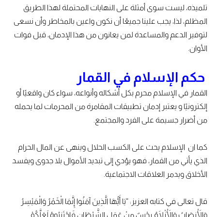
تلميذه، ليست سوى أمثلة على النهايات المحتملة لهذا الطريق
المظلم، لذا، يجب علينا جميعًا أن نكون واعين بالمخاطر وأن نسعى
لتوفير الدعم والمساعدة لمن يعانون من هذا الإدمان، قبل فوات
الأوان.
حكم الإسلام في القمار
القمار في الإسلام محرم بكل أشكاله وأنواعه، سواء كان واقعيًا أو
إلكترونيًا و يعتبر إدمان تطبيقات المقامرة من المحرمات لما يحمله
من أضرار جسيمة على الفرد والمجتمع.
كما ان الإسلام يحث على الكسب الحلال وينهى عن المال الحرام
الذي يأتي من القمار، فهو يؤدي إلى تبديد الأموال بلا جدوى ويفسد
الأخلاق ويدمر العلاقات الاجتماعية.
قال تعالى في كتابه العزيز: “يَا أَيُّهَا الَّذِينَ آمَنُوا إِنَّمَا الْخَمْرُ وَالْمَيْسِرُ
وَالْأَنصَابُ وَالْأَزْلَامُ رِجْسٌ مِنْ عَمَلِ الشَّيْطَانِ فَاجْتَنِبُوهُ لَعَلَّكُمْ