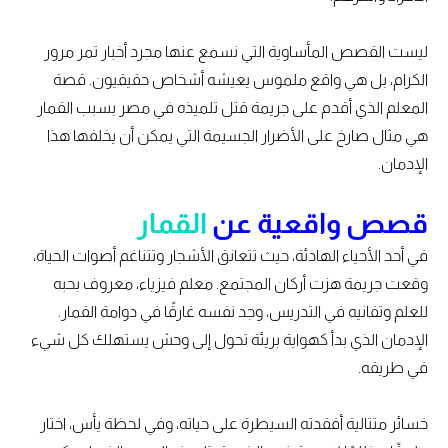
ليست القصص المأساوية التي نسمع عنها مجرد أخبار تمر مرور
الكرام، بل هي واقع ملموس يعيشه أشخاص حقيقيون. قصة
المعلم الذي أقدم على جريمة قتل تلميذه في مصر بسبب القمار
هي مثال صارخ على الأضرار الجسيمة التي يمكن أن يخلفها هذا
الإدمان.
قصص واقعية عن
القمار
في أحد الأحياء الهادئة، حيث تتعانق الأشجار وتتناغم أصوات الحياة،
وقعت جريمة هزت أركان المجتمع. معلم فيزياء، معروف بحبه
للعلم وتفانيه في التدريس، وجد نفسه غارقًا في دوامة القمار.
الإدمان الذي بدأ كهواية بريئة تحول إلى وحش يستهلك كل شيء
في طريقه.
خسائر متتالية أفقدته السيطرة على حياته، وفي لحظة يأس، اختار