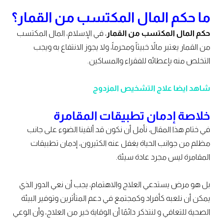
ما حكم المال المكتسب من القمار؟
حكم المال المكتسب من القمار
، في الإسلام، المال المكتسب
من القمار يعتبر مالاً خبيثاً ومحرماً، ولا يجوز الانتفاع به ويجب
التخلص منه بإعطائه للفقراء والمساكين.
شاهد ايضا علاج ا
لتشخيص المزدوج
خلاصة إدمان تطبيقات المقامرة
في ختام هذا المقال، نأمل أن نكون قد ألقينا الضوء على جانب
مظلم من جوانب الحياة يغفل عنه الكثيرون، إدمان تطبيقات
المقامرة ليس مجرد عادة سيئة.
بل هو مرض يستدعي العلاج والاهتمام، يجب أن نعي الدور الذي
يمكن أن نلعبه كأفراد وكمجتمع في دعم المتأثرين وتوفير البيئة
الصحية للتعافي و لنتذكر دائمًا أن الوقاية خير من العلاج، وأن الوعي