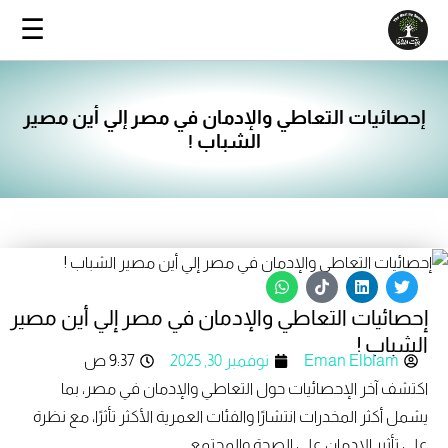
خطي
☰
ى
محتوى
إحصائيات التعاطي والإدمان في مصر إلي أين مصير
الشباب !
W
T
L
T
h
i
i
w
إحصائيات التعاطي والإدمان في مصر إلي أين مصير
a
k
n
i
t
t
k
t
الشباب !
s
o
e
t
Eman Elblam
نوفمبر 30, 2025
9:37 ص
a
k
d
e
p
i
r
اكتشف آخر الإحصائيات حول التعاطي والإدمان في مصر، بما
p
n
يشمل أكثر المخدرات انتشارًا والفئات العمرية الأكثر تأثرًا، مع نظرة
على تأثير الإدمان على الصحة والمجتمع