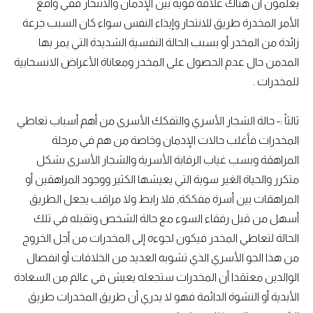
يعلمون أن هناك علاقة قوية بين الإدمان والانتحار ففي واقع
الأمر المخدرة طريق للانتحار وإيذاء النفس سواء كان السبب جرعة
زائدة من المخدر أو بسبب الحالة النفسية الشديدة التي يمر بها
المدمن حال عدم الحصول على المخدر ومعاناة الأعراض الانسحابية
للمخدرات .
ثالثاً :- حالة الشجار الأسري والتفكك الأسرى من أهم أسباب تعاطي
المخدرات فأغلب حالات الإدمان وخاصة من هم في مرحلة
المراهقة وبسب غياب الرقابة الأسرية والشجار الأسرى بشكل
متكرر والحياة الغير سوية التي يعيشها الكثير ووجود المراهقين أو
المراهقات بين أسرة مفككة, فلا رابط ولا مراقب يجعل الطريق
أسهل من قبل رفقاء السوء مع حالة الشخص وتقبله في تلك
الحالة لتعاطي المخدر فيكون لجوءه إلى المخدرات من أجل الخروج
من هذا الجو الأسري الذي تشوبه العديد من الخلافات أو انفصال
الوالدين معتقدا أن المخدرات ستجعله يعيش في عالم من السعادة
الأبدية أو النشوة الدائمة فهو لا يدري أن طريق المخدرات طريق