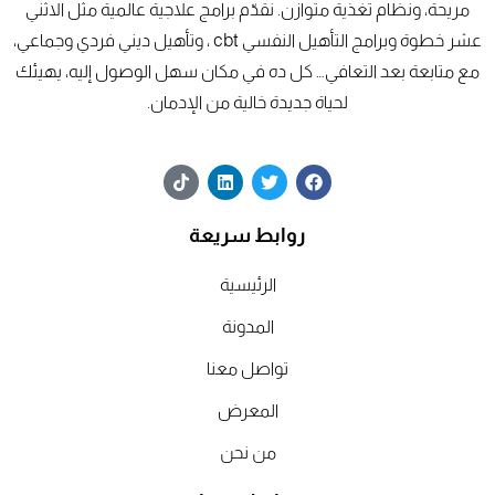
مريحة، ونظام تغذية متوازن. نقدّم برامج علاجية عالمية مثل الاثني
عشر خطوة وبرامج التأهيل النفسي cbt ، وتأهيل ديني فردي وجماعي،
مع متابعة بعد التعافي… كل ده في مكان سهل الوصول إليه، يهيئك
لحياة جديدة خالية من الإدمان.
T
L
T
F
i
i
w
a
k
n
i
c
t
k
t
e
روابط سريعة
o
e
t
b
k
d
e
o
o
r
i
الرئيسية
n
k
المدونة
تواصل معنا
المعرض
من نحن