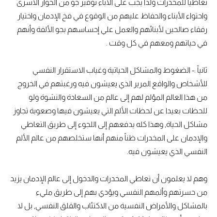
تعاطياً للمخدرات ولذا يجب على الآباء توفير جو من الحوار الأسرى
واحتواء الأبناء والحفاظ عليهم من الوقوع في فخ الإدمان واختيار
رفقاء صالحين لأبنائهم والعمل علي إحساسهم بجو الألفة وأنهم
في حياتهم ومعهم في كل وقت .
ثانياً :- الضغوط والمشاكل الحياتية وغياب الاستقرار النفسي
للأشخاص والواقع المرير الذي يعيشون فيه ورغبتهم في الخروج
من هذا العالم المؤلم لهم إلى عالم من السعادة والنشوة ولو
للحظات بعيدا عن لحظات الألم التي يعيشون فيها وصعوبة تجاوز
مشاكل الحياة, وهذا كله يدفعهم إلى اللجوء إلى طريق التعاطي
والإدمان على المخدرات ظناً منهم أنها ستخلصهم من عالم الألم
النفسي الذي يعيشون فيه.
وهم لا يعلمون أن تعاطي المخدرات والدخول إلى عالم الإدمان يزيد
من حسرتهم وألمهم النفسي ويؤدي بهم إلى طريق مليء
بالمشاكل والأمراض النفسية من الاكتئاب والقلق النفسي, بل لا