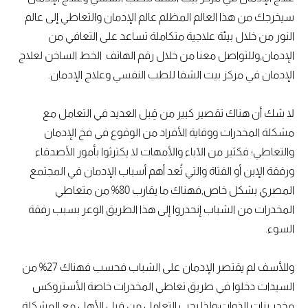
سيخرجك من هذا العالم المظلم عالم الإدمان والتعاطي إلى عالم
النور من خلال بيئة علاجية متكاملة تساعد على التعافي من
الإدمان,وللتواصل معنا من خلال رقم الهاتف الخط الساخن لعلاج
الإدمان في مركز بيت الشفا للطب النفسي وعلاج الإدمان.
لا شك أن هناك تقصير كبير من قِبل العديد في التعامل مع
مشكلة المخدرات ووقاية الأفراد من الوقوع في فخ الإدمان
والتعاطي؛ فكثير من الآباء والأمهات لا يكترثوا بأمور الأصدقاء
ورفقة الإبن أو الفتاة والتي تُعد أهم أسباب الإدمان في المجتمع
المصري بشكل خاص,فهناك ما يقارب 80% من متعاطي
المخدرات من الشباب إنحدروا إلى هذا الطريق الوعر بسبب رفقة
السوء.
وللأسف لم يقتصر الإدمان على الشباب فحسب فهناك 27% من
السيدات دخلوا في طريق تعاطي المخدرات خاصة الأستروكس
مخدر بنات الذوات،ولذا يجب التعامل من قبل الأهل مع المشكلة