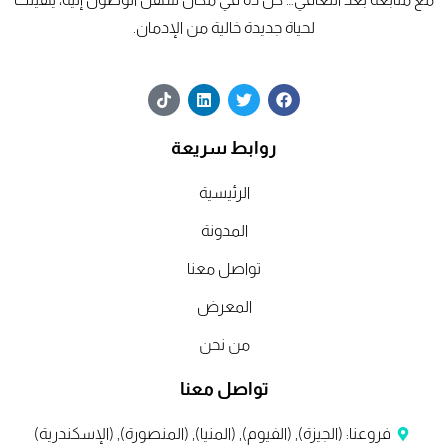
لحياة جديدة خالية من الإدمان.
T
L
T
F
i
i
w
a
k
n
i
c
t
k
t
e
روابط سريعة
o
e
t
b
k
d
e
o
o
r
i
الرئيسية
n
k
المدونة
تواصل معنا
المعرض
من نحن
تواصل معنا
فروعنا: (الجيزة), (الفيوم), (المنيا), (المنصورة), (الإسكندرية)