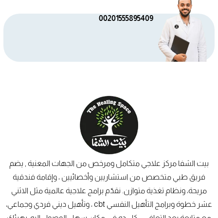
00201555895409
بيت الشفا مركز علاجي متكامل ومرخص من الجهات المعنية , يضم
فريق طبي متخصص من استشاريين وأخصائيين ، وإقامة فندقية
مريحة، ونظام تغذية متوازن. نقدّم برامج علاجية عالمية مثل الاثني
عشر خطوة وبرامج التأهيل النفسي cbt ، وتأهيل ديني فردي وجماعي،
مع متابعة بعد التعافي… كل ده في مكان سهل الوصول إليه، يهيئك