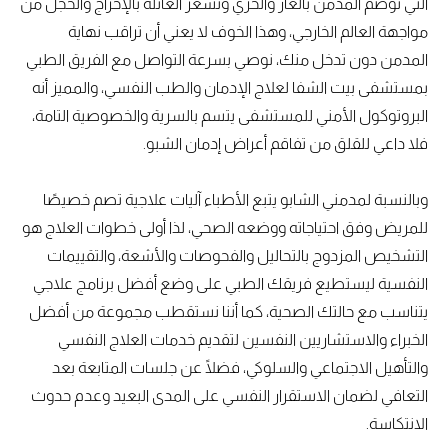
التي توصم المدمن بالعار والخزي وتشعر العائلة بالإحراج والخجل من
مواجهة العالم الخارجي، وهذا الخوف لا يعني أن تراقب نهاية
المدمن دون تدخل منك، نوصي بسرعة التواصل مع الفريق الطبي
بمستشفى بيت الشفا لعلاج الإدمان والطب النفسي، والمميز أنه
البروتوكول الأمني للمستشفى يتسم بالسرية والخصوصية التامة،
فلا داعي للقلق من تفاقم أعراض إدمان الشبو.
وبالنسبة لمدمني الشابو يتبع الأطباء آليات علاجية تصم خصيصًا
للمريض وفق احتياجاته ووضعه الصحي، لذا أولى خطوات العلاج هو
التشخيص المزدوج بالتحاليل والفحوصات والأشعة، والتقييمات
النفسية ليستطيع فريقك الطبي على وضع أفضل برنامج علاجي
يتناسب مع حالتك الصحية، كما أننا نستقطب مجموعة من أفضل
الخبراء والاستشاريين النفسين لتقديم خدمات العلاج النفسي
والتأهيل الاجتماعي والسلوكي، فضلًا عن جلسات المتابعة بعد
التعافي لضمان الاستقرار النفسي على المدى البعيد وعدم حدوث
الانتكاسة.