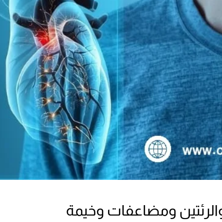
والرئتين ومضاعفات وخيمة