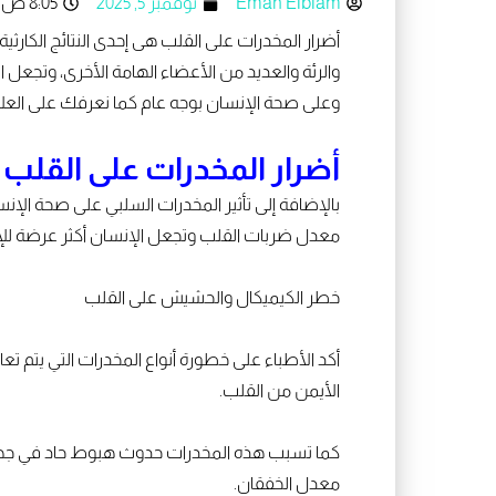
a
k
d
e
Eman Elblam
نوفمبر 5, 2025
8:05 ص
p
i
r
p
n
أضرار المخدرات على القلب هى إحدى النتائج الكارث
والرئة والعديد من الأعضاء الهامة الأخرى، وتجعل ا
وعلى صحة الإنسان بوجه عام كما نعرفك على العلاقة 
أضرار المخدرات على القلب
بالإضافة إلى تأثير المخدرات السلبي على صحة الإ
معدل ضربات القلب وتجعل الإنسان أكثر عرضة للإصا
خطر الكيميكال والحشيش على القلب
أكد الأطباء على خطورة أنواع المخدرات التي يتم 
الأيمن من القلب.
كما تسبب هذه المخدرات حدوث هبوط حاد في جهاز ا
معدل الخفقان.